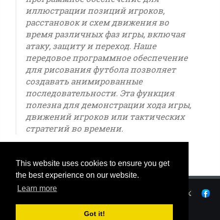
иллюстрации позиций игроков,
расстановок и схем движения во
время различных фаз игры, включая
атаку, защиту и переход. Наше
передовое программное обеспечение
для рисования футбола позволяет
создавать анимированные
последовательности. Эта функция
полезна для демонстрации хода игры,
движений игроков или тактических
стратегий во времени.
This website uses cookies to ensure you get
the best experience on our website.
Learn more
Конфиденциальность
|
Условия использования
|
|
© OSTJE 2025
Got it!