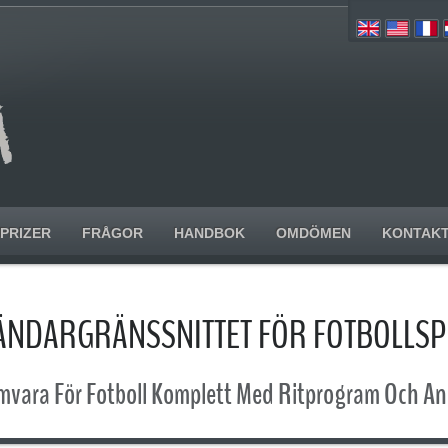
PRIZER
FRÅGOR
HANDBOK
OMDÖMEN
KONTAK
VÄNDARGRÄNSSNITTET FÖR FOTBOLL
mvara För Fotboll Komplett Med Ritprogram Och An