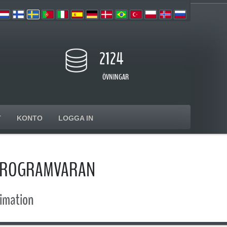
2124
ÖVNINGAR
T
KONTO
LOGGA IN
SPROGRAMVARAN
imation