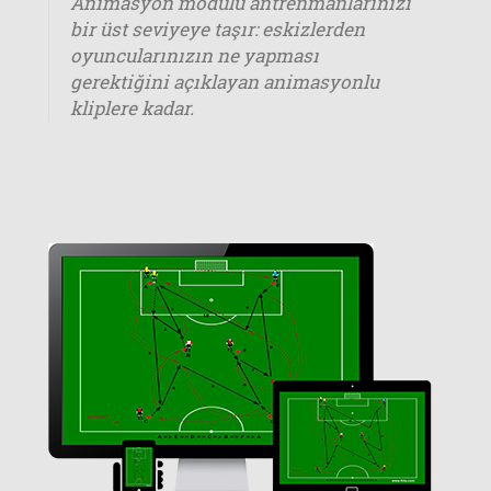
Animasyon modülü antrenmanlarınızı
bir üst seviyeye taşır: eskizlerden
oyuncularınızın ne yapması
gerektiğini açıklayan animasyonlu
kliplere kadar.