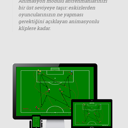
Animasyon modülü antrenmanlarınızı
bir üst seviyeye taşır: eskizlerden
oyuncularınızın ne yapması
gerektiğini açıklayan animasyonlu
kliplere kadar.