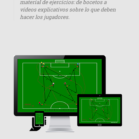
material de ejercicios: de bocetos a
vídeos explicativos sobre lo que deben
hacer los jugadores.