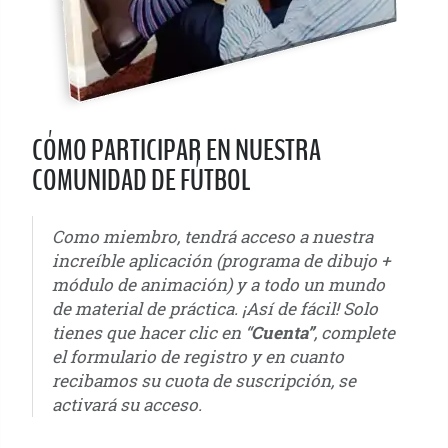
CÓMO PARTICIPAR EN NUESTRA
COMUNIDAD DE FÚTBOL
Como miembro, tendrá acceso a nuestra
increíble aplicación (programa de dibujo +
módulo de animación) y a todo un mundo
de material de práctica. ¡Así de fácil! Solo
tienes que hacer clic en “
Cuenta”
, complete
el formulario de registro y en cuanto
recibamos su cuota de suscripción, se
activará su acceso. ⁣
u6 - u7 - u8 - u9 - u10 - u11 - u12 - u13 - u14 - u15 - u16 - u17 - u18 - u19 - u20 - u21