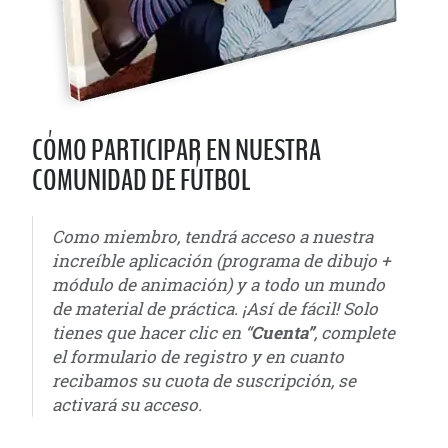
CÓMO PARTICIPAR EN NUESTRA
COMUNIDAD DE FÚTBOL
Como miembro, tendrá acceso a nuestra
increíble aplicación (programa de dibujo +
módulo de animación) y a todo un mundo
de material de práctica. ¡Así de fácil! Solo
tienes que hacer clic en “
Cuenta”
, complete
el formulario de registro y en cuanto
recibamos su cuota de suscripción, se
activará su acceso. ⁣
u6 - u7 - u8 - u9 - u10 - u11 - u12 - u13 - u14 - u15 - u16 - u17 - u18 - u19 - u20 - u21