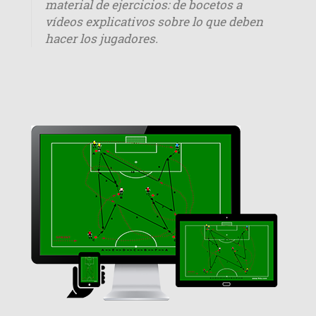
material de ejercicios: de bocetos a
vídeos explicativos sobre lo que deben
hacer los jugadores.