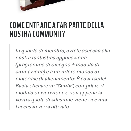
COME ENTRARE A FAR PARTE DELLA
NOSTRA COMMUNITY
In qualità di membro, avrete accesso alla
nostra fantastica applicazione
(programma di disegno + modulo di
animazione) e a un intero mondo di
materiale di allenamento! È così facile!
Basta cliccare su “
Conto
”, compilare il
modulo di iscrizione e non appena la
vostra quota di adesione viene ricevuta
l'accesso verrà attivato.
u6 - u7 - u8 - u9 - u10 - u11 - u12 - u13 - u14 - u15 - u16 - u17 - u18 - u19 - u20 - u21
- Piccoli Amici - Pulcini - Esordienti - Giovanissimi - Allievi - Primavera