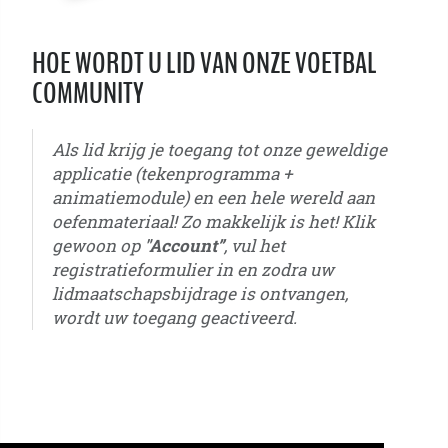
HOE WORDT U LID VAN ONZE VOETBAL
COMMUNITY
Als lid krijg je toegang tot onze geweldige
applicatie (tekenprogramma +
animatiemodule) en een hele wereld aan
oefenmateriaal! Zo makkelijk is het! Klik
gewoon op
"Account”
, vul het
registratieformulier in en zodra uw
lidmaatschapsbijdrage is ontvangen,
wordt uw toegang geactiveerd.
u6 - u7 - u8 - u9 - u10 - u11 - u12 - u13 - u14 - u15 - u16 - u17 - u18 - u19 - u20 - u21 - jo5 - jo6 - jo7
- jo8 - jo9 - jo10 - jo11 - jo12 - jo13 - jo14 - jo15 - jo16 - jo17 - jo18 - jo19 - jo20 - jo21 - jo22 - jo23
- senioren - jeugd