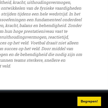
fitheid, kracht, uithoudingsvermogen,
et ontwikkelen van de fysieke vaardigheden
strijden tijdens een hele wedstrijd. In het
tnessoefeningen een fundamenteel onderdeel
n, kracht, balans en behendigheid. Zonder
m hun hoge prestatieniveau vast te
eruithoudingsvermogen, reactietijd,
es op het veld. Voetbal draait niet alleen
an succes op het veld. Door middel van
ogen en de behendigheid die nodig zijn om
kunnen teams sterkere, snellere en
 veld.
8 - jo19 - jo20 - jo21 - jo22 - jo23 - senioren - jeugd
OSTJE 2024
Begrepen!