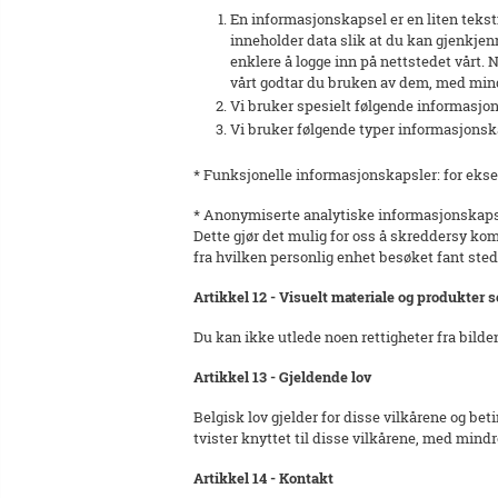
En informasjonskapsel er en liten teks
inneholder data slik at du kan gjenkjen
enklere å logge inn på nettstedet vårt.
vårt godtar du bruken av dem, med mind
Vi bruker spesielt følgende informasjo
Vi bruker følgende typer informasjonska
* Funksjonelle informasjonskapsler: for eks
* Anonymiserte analytiske informasjonskapsl
Dette gjør det mulig for oss å skreddersy k
fra hvilken personlig enhet besøket fant ste
Artikkel 12 - Visuelt materiale og produkter 
Du kan ikke utlede noen rettigheter fra bilde
Artikkel 13 - Gjeldende lov
Belgisk lov gjelder for disse vilkårene og bet
tvister knyttet til disse vilkårene, med mind
Artikkel 14 - Kontakt