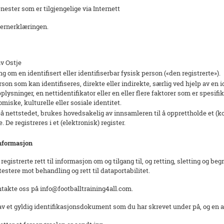
ster som er tilgjengelige via Internett
ernerklæringen.
v Ostje
om en identifisert eller identifiserbar fysisk person («den registrerte»).
son som kan identifiseres, direkte eller indirekte, særlig ved hjelp av en i
ysninger, en nettidentifikator eller en eller flere faktorer som er spesifi
miske, kulturelle eller sosiale identitet.
ettstedet, brukes hovedsakelig av innsamleren til å opprettholde et (komm
. De registreres i et (elektronisk) register.
informasjon
le registrerte rett til informasjon om og tilgang til, og retting, sletting og 
estere mot behandling og rett til dataportabilitet.
takte oss på info@footballtraining4all.com.
v et gyldig identifikasjonsdokument som du har skrevet under på, og en a