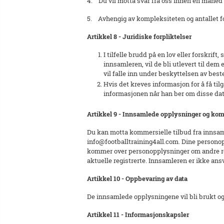
4. Du vil motta svar fra oss innen én måned e
5. Avhengig av kompleksiteten og antallet fo
Artikkel 8 - Juridiske forpliktelser
I tilfelle brudd på en lov eller forskr
innsamleren, vil de bli utlevert til de
vil falle inn under beskyttelsen av be
Hvis det kreves informasjon for å få ti
informasjonen når han ber om disse da
Artikkel 9 - Innsamlede opplysninger og kom
Du kan motta kommersielle tilbud fra innsaml
info@footballtraining4all.com. Dine personopp
kommer over personopplysninger om andre regi
aktuelle registrerte. Innsamleren er ikke ansvar
Artikkel 10 - Oppbevaring av data
De innsamlede opplysningene vil bli brukt og
Artikkel 11 - Informasjonskapsler