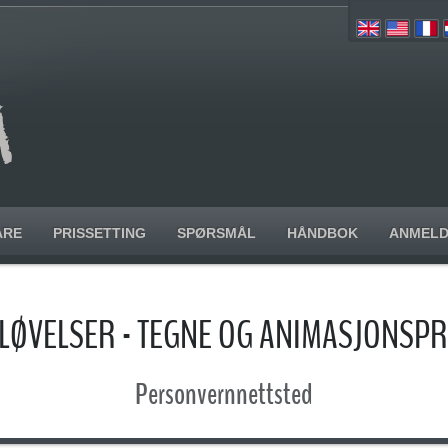
ARE
PRISSETTING
SPØRSMÅL
HÅNDBOK
ANMELD
LØVELSER - TEGNE OG ANIMASJONS
Personvernnettsted