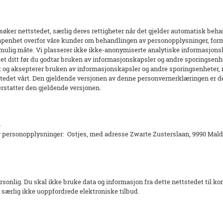
øker nettstedet, særlig deres rettigheter når det gjelder automatisk beha
 åpenhet overfor våre kunder om behandlingen av personopplysninger, fo
st mulig måte. Vi plasserer ikke ikke-anonymiserte analytiske informasjo
et ditt før du godtar bruken av informasjonskapsler og andre sporingsenhe
uk og aksepterer bruken av informasjonskapsler og andre sporingsenheter,
stedet vårt. Den gjeldende versjonen av denne personvernerklæringen er d
 erstatter den gjeldende versjonen.
m
av personopplysninger: Ostjes, med adresse Zwarte Zusterslaan, 9990 M
personlig. Du skal ikke bruke data og informasjon fra dette nettstedet til 
d, særlig ikke uoppfordrede elektroniske tilbud.