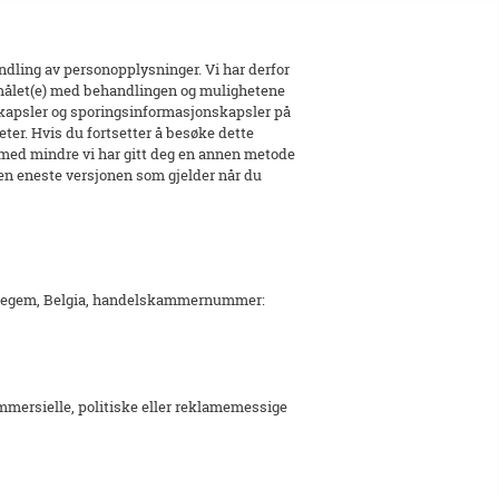
ndling av personopplysninger. Vi har derfor
rmålet(e) med behandlingen og mulighetene
nskapsler og sporingsinformasjonskapsler på
ter. Hvis du fortsetter å besøke dette
 med mindre vi har gitt deg en annen metode
en eneste versjonen som gjelder når du
aldegem, Belgia, handelskammernummer:
kommersielle, politiske eller reklamemessige