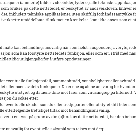
ustrasjoner (animerte) bilder, videobilder, lyder og alle tekniske applikasj
 som brukes på dette nettstedet, er beskyttet av åndsverkloven. Enhver re
v det, inkludert tekniske applikasjoner, uten skriftlig forhåndssamtykke f
iverksette umiddelbare tiltak mot en krenkelse, kan ikke anses som et st
d måte kan behandlingsansvarlig når som helst: suspendere, avbryte, reduse
sjon som kan forstyrre nettstedets funksjon, eller som er i strid med nasjo
idlertidig utilgjengelig for å utføre oppdateringer.
 for eventuelle funksjonsfeil, sammenbrudd, vanskeligheter eller avbrudd 
edet eller noen av dets funksjoner. Du er ene og alene ansvarlig for hvordan
beskytte utstyret og dataene dine mot farer som virusangrep på Internett. V
asjon du søker etter.
r eventuelle skader som du eller tredjeparter eller utstyret ditt lider som 
lle etterfølgende (rettslige) tiltak mot behandlingsansvarlig.
lvert i en tvist på grunn av din (u)bruk av dette nettstedet, har den behand
re ansvarlig for eventuelle søksmål som reises mot deg: