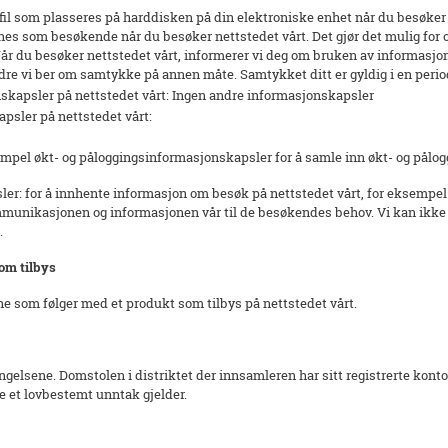
tfil som plasseres på harddisken på din elektroniske enhet når du besøker
nes som besøkende når du besøker nettstedet vårt. Det gjør det mulig for o
 Når du besøker nettstedet vårt, informerer vi deg om bruken av informasjo
re vi ber om samtykke på annen måte. Samtykket ditt er gyldig i en perio
nskapsler på nettstedet vårt: Ingen andre informasjonskapsler
psler på nettstedet vårt:
empel økt- og påloggingsinformasjonskapsler for å samle inn økt- og pålo
er: for å innhente informasjon om besøk på nettstedet vårt, for eksempel
ommunikasjonen og informasjonen vår til de besøkendes behov. Vi kan ikke
d.
som tilbys
ne som følger med et produkt som tilbys på nettstedet vårt.
ingelsene. Domstolen i distriktet der innsamleren har sitt registrerte konto
re et lovbestemt unntak gjelder.