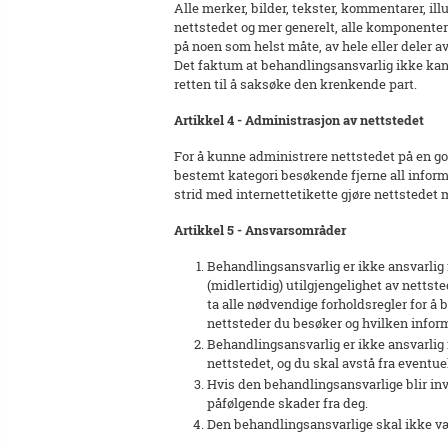
Alle merker, bilder, tekster, kommentarer, ill
nettstedet og mer generelt, alle komponenter
på noen som helst måte, av hele eller deler a
Det faktum at behandlingsansvarlig ikke kan 
retten til å saksøke den krenkende part.
Artikkel 4 - Administrasjon av nettstedet
For å kunne administrere nettstedet på en go
bestemt kategori besøkende fjerne all informa
strid med internettetikette gjøre nettstedet m
Artikkel 5 - Ansvarsområder
Behandlingsansvarlig er ikke ansvarlig
(midlertidig) utilgjengelighet av nettst
ta alle nødvendige forholdsregler for å 
nettsteder du besøker og hvilken inform
Behandlingsansvarlig er ikke ansvarlig fo
nettstedet, og du skal avstå fra eventue
Hvis den behandlingsansvarlige blir invo
påfølgende skader fra deg.
Den behandlingsansvarlige skal ikke væ