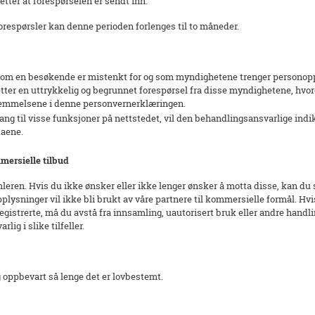
tter at forespørselen er sendt inn.
respørsler kan denne perioden forlenges til to måneder.
ift, som en besøkende er mistenkt for og som myndighetene trenger persono
m etter en uttrykkelig og begrunnet forespørsel fra disse myndighetene, hv
stemmelsene i denne personvernerklæringen.
lgang til visse funksjoner på nettstedet, vil den behandlingsansvarlige ind
taene.
mersielle tilbud
eren. Hvis du ikke ønsker eller ikke lenger ønsker å motta disse, kan du s
lysninger vil ikke bli brukt av våre partnere til kommersielle formål. Hvi
strerte, må du avstå fra innsamling, uautorisert bruk eller andre handli
lig i slike tilfeller.
 oppbevart så lenge det er lovbestemt.