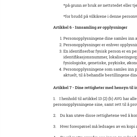
*på grunn av bruk av nettstedet eller tjene
*for brudd på vilkårene i denne personv
Artikkel 6 - Innsamling av opplysninger
Personopplysningene dine samles inn a
Personopplysninger er enhver opplysning 
En identifiserbar fysisk person er en per
identifikasjonsnummer, lokaliseringsoppl
fysiologiske, genetiske, psykiske, økono
Personopplysningene som samles inn på n
aktuelt, til å behandle bestillingene dine
Artikkel 7 - Dine rettigheter med hensyn til 
1. I henhold til artikkel 13 (2) (b) AVG har al
personopplysningene sine, samt rett til å prot
2. Du kan utøve disse rettighetene ved å kon
3. Hver forespørsel må ledsages av en kopi a