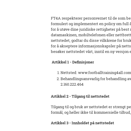
FT4A respekterer personvernet til de som bes
formulert og implementert en policy om full
for å utøve dine juridiske rettigheter på be
datamaskinen, mobiltelefonen eller nettbrett
nettstedet, godtar du disse vilkårene for br
for å akseptere informasjonskapsler på nett
besøker nettstedet vårt, inntil en ny versjon
Artikkel 1 - Definisjoner
Nettsted: www.footballtraining4all.co
Behandlingsansvarlig for behandling 
2.160.222.464
Artikkel 2 - Tilgang til nettstedet
Tilgang til og bruk av nettstedet er strengt 
formål, og heller ikke til kommersielle tilbu
Artikkel 3 - Innholdet på nettstedet