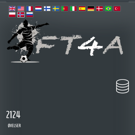
2124
ØVELSER