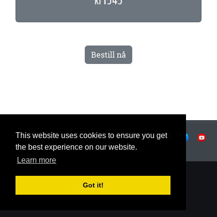
kr 1545
Bestill nå
This website uses cookies to ensure you get
Retningslinjer for personvern
|
Vilkår for bruk
|
|
© OSTJE 2025
the best experience on our website.
Learn more
Got it!