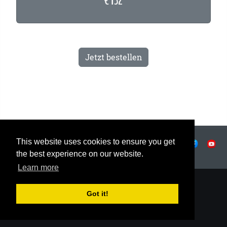
€ 132
Jetzt bestellen
This website uses cookies to ensure you get
|
Datenschutz
|
Nutzungsbedingungen
|
|
© OSTJE 2026
the best experience on our website.
Learn more
Got it!