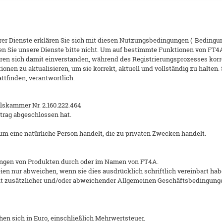
rer Dienste erklären Sie sich mit diesen Nutzungsbedingungen ("Bedingu
en Sie unsere Dienste bitte nicht. Um auf bestimmte Funktionen von FT4
ären sich damit einverstanden, während des Registrierungsprozesses korr
nen zu aktualisieren, um sie korrekt, aktuell und vollständig zu halten.
attfinden, verantwortlich.
lskammer Nr. 2.160.222.464
rtrag abgeschlossen hat.
um eine natürliche Person handelt, die zu privaten Zwecken handelt.
rungen von Produkten durch oder im Namen von FT4A.
en nur abweichen, wenn sie dies ausdrücklich schriftlich vereinbart hab
t zusätzlicher und/oder abweichender Allgemeinen Geschäftsbedingungen
en sich in Euro, einschließlich Mehrwertsteuer.