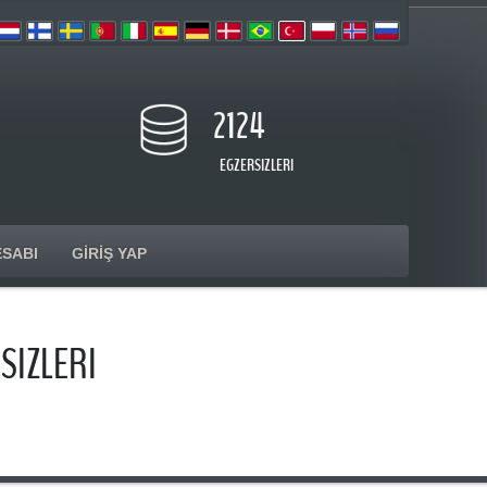
2124
EGZERSIZLERI
ESABI
GIRIŞ YAP
SIZLERI