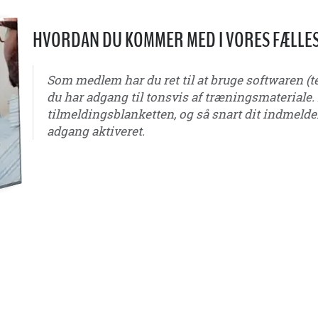
HVORDAN DU KOMMER MED I VORES FÆLLE
Som medlem har du ret til at bruge softwaren 
du har adgang til tonsvis af træningsmateriale.
tilmeldingsblanketten, og så snart dit indmelde
adgang aktiveret.
u6 - u7 - u8 - u9 - u10 - u11 - u12 - u13 - u14 - u15 - u16 - u