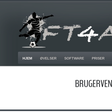
HJEM
ØVELSER
SOFTWARE
PRISER
BRUGERVENL