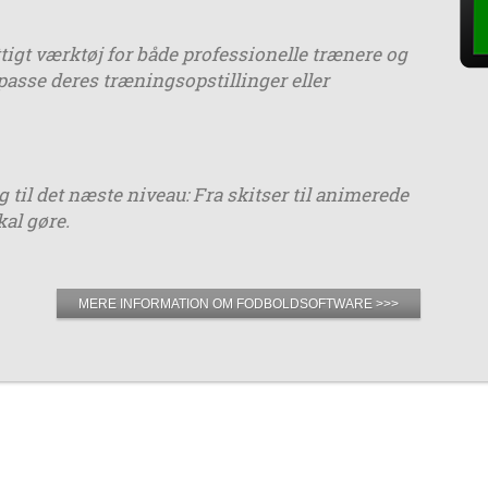
igt værktøj for både professionelle trænere og
lpasse deres træningsopstillinger eller
til det næste niveau: Fra skitser til animerede
kal gøre.
MERE INFORMATION OM FODBOLDSOFTWARE >>>