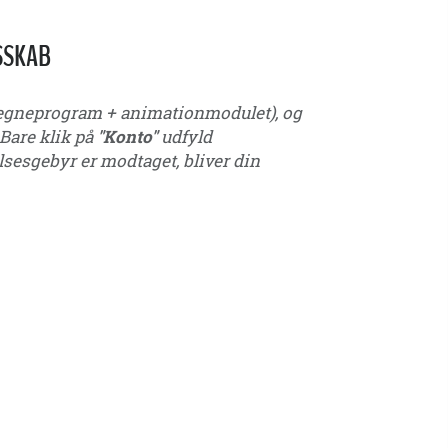
SSKAB
(tegneprogram + animationmodulet), og
 Bare klik på
"Konto"
udfyld
lsesgebyr er modtaget, bliver din
17 - u18 - u19 - u20 - u21 – ungdom - seniorer