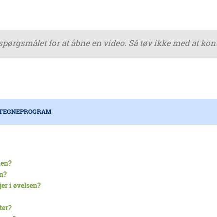
spørgsmålet for at åbne en video. Så tøv ikke med at kon
 TEGNEPROGRAM
nen?
en?
jer i øvelsen?
ter?