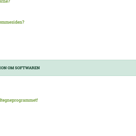
serne?
hjemmesiden?
ION OM SOFTWAREN
ldtegneprogrammet!