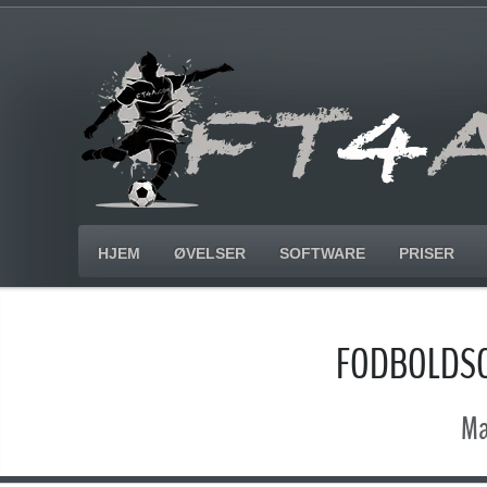
HJEM
ØVELSER
SOFTWARE
PRISER
FODBOLDSO
Ma