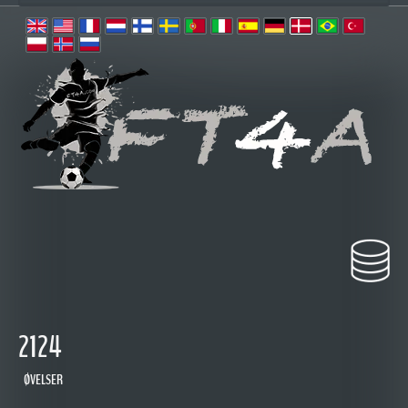
2124
ØVELSER