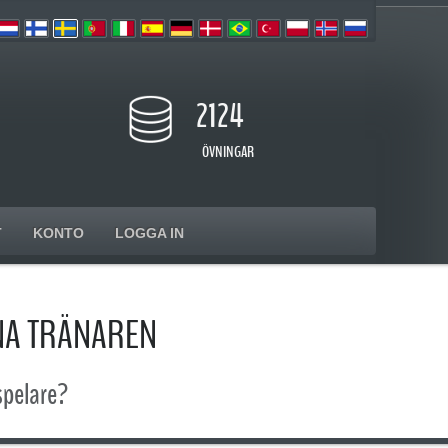
2124
ÖVNINGAR
T
KONTO
LOGGA IN
NA TRÄNAREN
spelare?