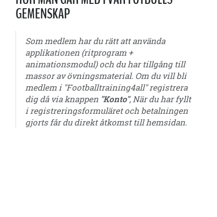
GEMENSKAP
Som medlem har du rätt att använda
applikationen (ritprogram +
animationsmodul) och du har tillgång till
massor av övningsmaterial. Om du vill bli
medlem i "Footballtraining4all" registrera
dig då via knappen
"Konto"
, När du har fyllt
i registreringsformuläret och betalningen
gjorts får du direkt åtkomst till hemsidan.
5 år - 6 år - 7 år - 8 år - 9 år - 10 år - 11 år - 12 år - 13 år - 14 år - 15 år - 16 år - 17 år
- 18 år - 19 år - 20 år - 21 år - ungdomar - seniorer