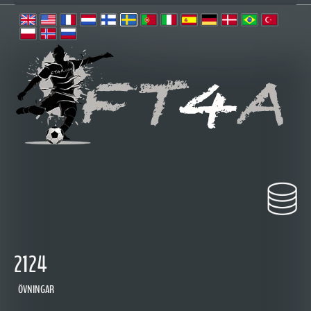
2124
ÖVNINGAR