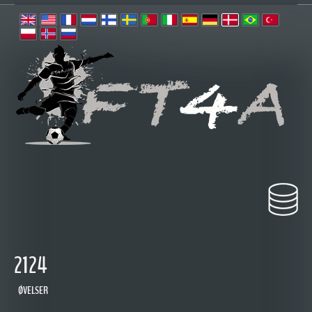
2124
ØVELSER