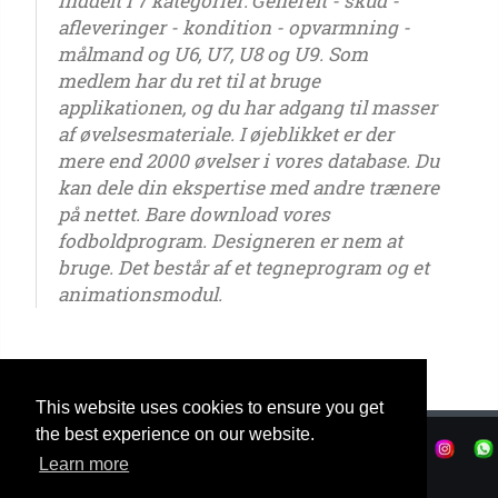
inddelt i 7 kategorier: Generelt - skud -
afleveringer - kondition - opvarmning -
målmand og U6, U7, U8 og U9. Som
medlem har du ret til at bruge
applikationen, og du har adgang til masser
af øvelsesmateriale. I øjeblikket er der
mere end 2000 øvelser i vores database. Du
kan dele din ekspertise med andre trænere
på nettet. Bare download vores
fodboldprogram. Designeren er nem at
bruge. Det består af et tegneprogram og et
animationsmodul.
This website uses cookies to ensure you get
the best experience on our website.
Fortrolighedser
|
Betingelser for brug
|
Learn more
|
© OSTJE 2025