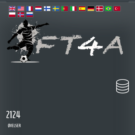
2124
ØVELSER