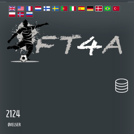
2124
ØVELSER