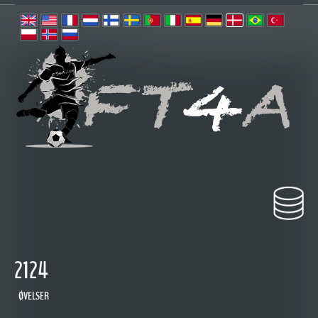
2124
ØVELSER