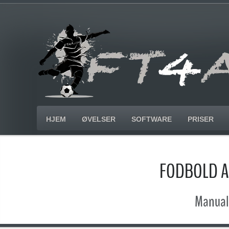
HJEM
ØVELSER
SOFTWARE
PRISER
FODBOLD A
Manual 