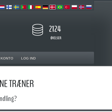
2124
ØVELSER
KONTO
LOG IND
RNE TRÆNER
andling?