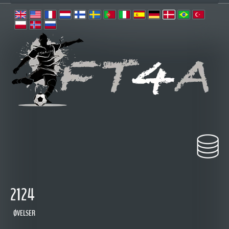
2124
ØVELSER