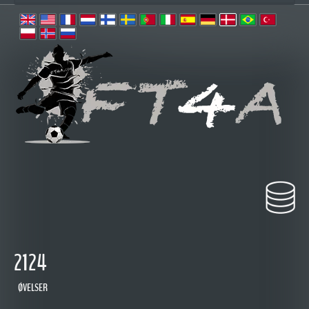
2124
ØVELSER