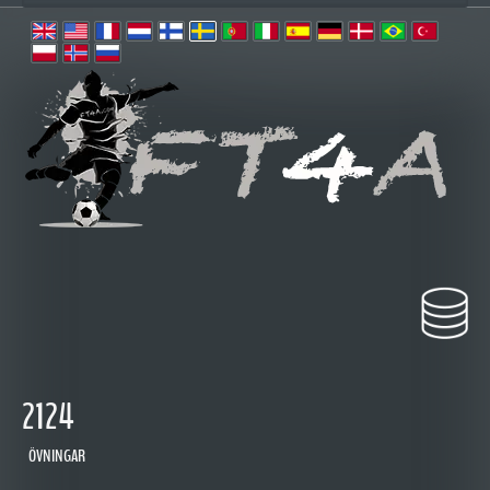
2124
ÖVNINGAR