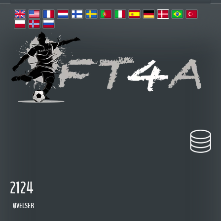
2124
ØVELSER