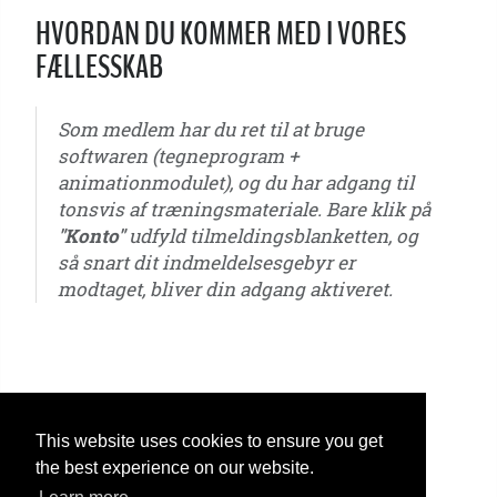
HVORDAN DU KOMMER MED I VORES
FÆLLESSKAB
Som medlem har du ret til at bruge
softwaren (tegneprogram +
animationmodulet), og du har adgang til
tonsvis af træningsmateriale. Bare klik på
"Konto"
udfyld tilmeldingsblanketten, og
så snart dit indmeldelsesgebyr er
modtaget, bliver din adgang aktiveret.
u6 - u7 - u8 - u9 - u10 - u11 - u12 - u13 - u14 - u15 - u16 - u17 - u18 - u19 - u20 - u21 – ungdom -
seniorer
This website uses cookies to ensure you get
the best experience on our website.