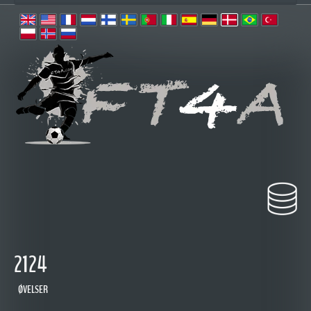
2124
ØVELSER