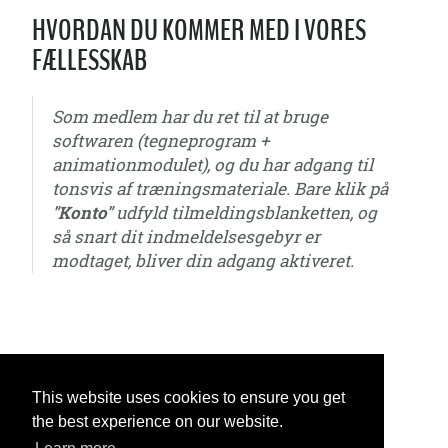
HVORDAN DU KOMMER MED I VORES
FÆLLESSKAB
Som medlem har du ret til at bruge
softwaren (tegneprogram +
animationmodulet), og du har adgang til
tonsvis af træningsmateriale. Bare klik på
"Konto"
udfyld tilmeldingsblanketten, og
så snart dit indmeldelsesgebyr er
modtaget, bliver din adgang aktiveret.
u6 - u7 - u8 - u9 - u10 - u11 - u12 - u13 - u14 - u15 - u16 - u17 - u18 - u19 - u20 - u21 – ungdom -
seniorer
This website uses cookies to ensure you get
the best experience on our website.