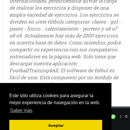
internacionales, permitiéndole aliviar la carga
de realizar los ejercicios y disponer de una
amplia variedad de ejercicios. Los ejercicios se
dividen en siete fútbols categorías: clases - gol -
pases - físico - calentamiento - portero y u6 u7
u8 u9. Actualmente hay más de 2000 ejercicios
en nuestra base de datos. Como miembro, podrá
compartir su experiencia con sus compañeros
entrenadores en la página web. Solo tiene que
descargar nuestra aplicación
FootballTraining4All. El software de fútbol es
fácil de usar. Está compuesto por un módulo de
croquis y animación.
Este sitio utiliza cookies para asegurar la
mejor experiencia de navegación en la web.
Saber más
Privacidad
|
Términos de uso
|
|
©
OSTJE 2025
Aceptar