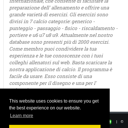
internazionale, che consente di facilitare la
preparazione dell' allenamento e offrire una
grande varietà di esercizi. Gli esercizi sono
divisi in 7 calcio categorie: generico -
punteggio - passaggio - fisico - riscaldamento -
portiere e u6 u7 u8 u9. Attualmente nel nostro
database sono presenti più di 2000 esercizi.
Come membro puoi condividere la tua
esperienza e le tue conoscenze con i tuoi
colleghi allenatori sul web. Basta scaricare la
nostra applicazione di calcio. Il programma è
facile da usare. Esso consiste di una
componente per il disegno e una per l'
animazione.
This website uses cookies to ensure you get
the best experience on our website.
Learn more
Privacy
|
Termini di utilizzo
|
|
©
OSTJE 2025