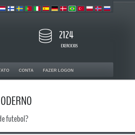
2124
EXERCICIOS
TATO
CONTA
FAZER LOGON
 MODERNO
de futebol?