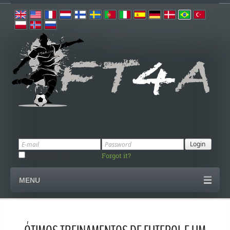
Remember me
Forgot it?
MENU