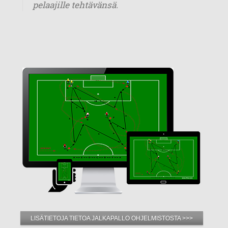
pelaajille tehtävänsä.
LISÄTIETOJA TIETOA JALKAPALLO OHJELMISTOSTA >>>