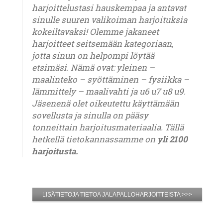
harjoittelustasi hauskempaa ja antavat
sinulle suuren valikoiman harjoituksia
kokeiltavaksi! Olemme jakaneet
harjoitteet seitsemään kategoriaan,
jotta sinun on helpompi löytää
etsimäsi. Nämä ovat: yleinen –
maalinteko – syöttäminen – fysiikka –
lämmittely – maalivahti ja u6 u7 u8 u9.
Jäsenenä olet oikeutettu käyttämään
sovellusta ja sinulla on pääsy
tonneittain harjoitusmateriaalia. Tällä
hetkellä tietokannassamme on
yli 2100
harjoitusta.
LISÄTIETOJA TIETOA JALAPALLOHARJOITTEISTA >>>