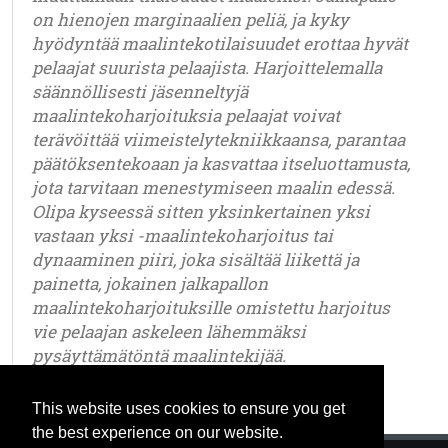
on hienojen marginaalien peliä, ja kyky
hyödyntää maalintekotilaisuudet erottaa hyvät
pelaajat suurista pelaajista. Harjoittelemalla
säännöllisesti jäsenneltyjä
maalintekoharjoituksia pelaajat voivat
terävöittää viimeistelytekniikkaansa, parantaa
päätöksentekoaan ja kasvattaa itseluottamusta,
jota tarvitaan menestymiseen maalin edessä.
Olipa kyseessä sitten yksinkertainen yksi
vastaan yksi -maalintekoharjoitus tai
dynaaminen piiri, joka sisältää liikettä ja
painetta, jokainen jalkapallon
maalintekoharjoituksille omistettu harjoitus
vie pelaajan askeleen lähemmäksi
pysäyttämätöntä maalintekijää.
u6 - u7 - u8 - u9 - u10 - u11 - u12 - u13 - u14 - u15 - u16 - u17 - u18 - u19 - u20 - u21 – nuoriso - vanhempi
This website uses cookies to ensure you get
the best experience on our website.