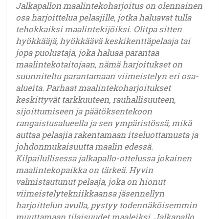
Jalkapallon maalintekoharjoitus on olennainen
osa harjoittelua pelaajille, jotka haluavat tulla
tehokkaiksi maalintekijöiksi. Olitpa sitten
hyökkääjä, hyökkäävä keskikenttäpelaaja tai
jopa puolustaja, joka haluaa parantaa
maalintekotaitojaan, nämä harjoitukset on
suunniteltu parantamaan viimeistelyn eri osa-
alueita. Parhaat maalintekoharjoitukset
keskittyvät tarkkuuteen, rauhallisuuteen,
sijoittumiseen ja päätöksentekoon
rangaistusalueella ja sen ympäristössä, mikä
auttaa pelaajia rakentamaan itseluottamusta ja
johdonmukaisuutta maalin edessä.
Kilpailullisessa jalkapallo-ottelussa jokainen
maalintekopaikka on tärkeä. Hyvin
valmistautunut pelaaja, joka on hionut
viimeistelytekniikkaansa jäsennellyn
harjoittelun avulla, pystyy todennäköisemmin
muuttamaan tilaisuudet maaleiksi. Jalkapallo