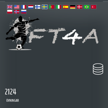
2124
ÖVNINGAR