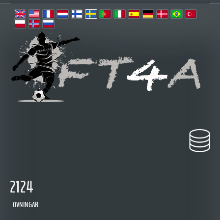
2124
ÖVNINGAR