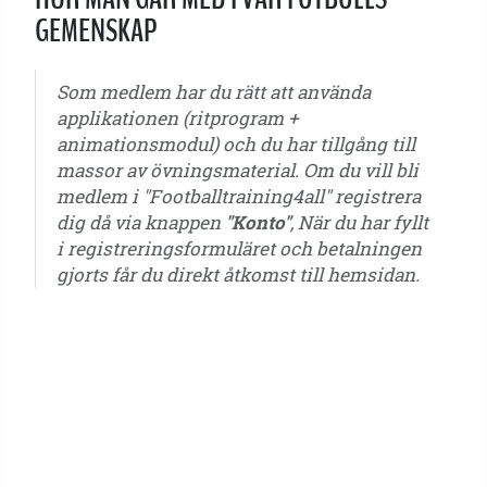
GEMENSKAP
Som medlem har du rätt att använda
applikationen (ritprogram +
animationsmodul) och du har tillgång till
massor av övningsmaterial. Om du vill bli
medlem i "Footballtraining4all" registrera
dig då via knappen
"Konto"
, När du har fyllt
i registreringsformuläret och betalningen
gjorts får du direkt åtkomst till hemsidan.
5 år - 6 år - 7 år - 8 år - 9 år - 10 år - 11 år - 12 år - 13 år - 14 år - 15 år - 16 år - 17 år
- 18 år - 19 år - 20 år - 21 år - ungdomar - seniorer