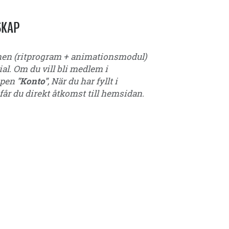
SKAP
nen (ritprogram + animationsmodul)
al. Om du vill bli medlem i
appen
"Konto"
, När du har fyllt i
får du direkt åtkomst till hemsidan.
16 år - 17 år - 18 år - 19 år - 20 år - 21 år - ungdomar - seniorer