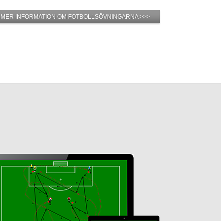
MER INFORMATION OM FOTBOLLSÖVNINGARNA >>>