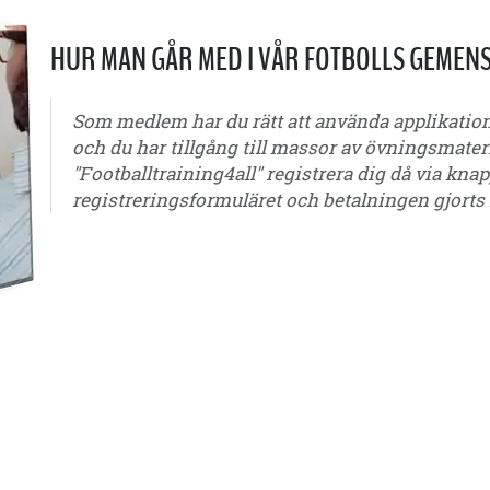
HUR MAN GÅR MED I VÅR FOTBOLLS GEMEN
Som medlem har du rätt att använda applikatio
och du har tillgång till massor av övningsmateri
"Footballtraining4all" registrera dig då via kn
registreringsformuläret och betalningen gjorts 
5 år - 6 år - 7 år - 8 år - 9 år - 10 år - 11 år - 12 år - 13 år - 14 år - 15 år - 