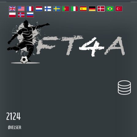
2124
ØVELSER