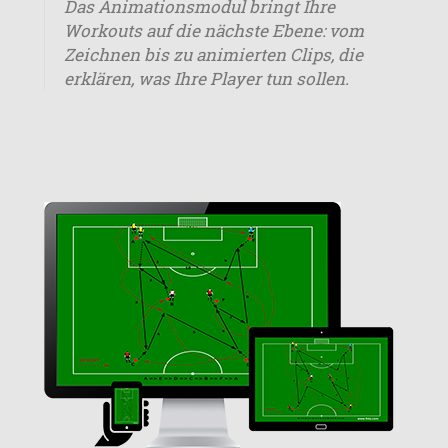
Das Animationsmodul bringt Ihre
Workouts auf die nächste Ebene: vom
Zeichnen bis zu animierten Clips, die
erklären, was Ihre Player tun sollen.