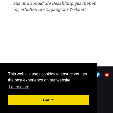
aus und sobald die Bezahlung geschehen
ist, erhalten Sie Zugang zur Webseit.
u6 - u7 - u8 - u9 - u10 - u11 - u12 - u13 - u14 - u15 - u16 - u17 - u18 - u19 - u20 - u21 - A-Jugend
- B-Jugend - C-Jugend - D-Jugend - E-Jugend - F-Jugend - G-Jugend - Senioren
This website uses cookies to ensure you get
|
Datenschutzer
|
Nutzungsbedingungen
|
|
© OSTJE 2026
the best experience on our website.
Learn more
Got it!