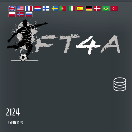
2124
EXERCICES