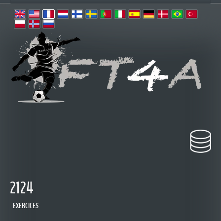
2124
EXERCICES