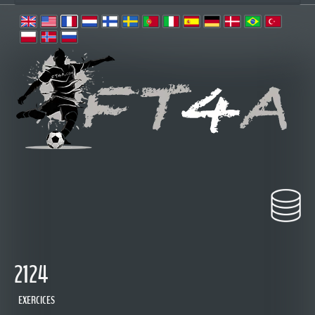
 2124
 EXERCICES