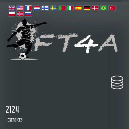
2124
EXERCICES