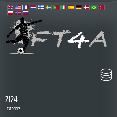
2124
EXERCICES