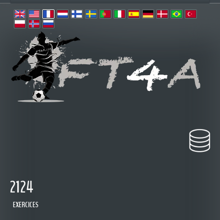
2124
EXERCICES