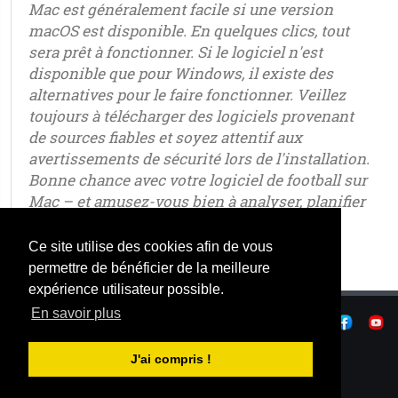
Mac est généralement facile si une version
macOS est disponible. En quelques clics, tout
sera prêt à fonctionner. Si le logiciel n'est
disponible que pour Windows, il existe des
alternatives pour le faire fonctionner. Veillez
toujours à télécharger des logiciels provenant
de sources fiables et soyez attentif aux
avertissements de sécurité lors de l'installation.
Bonne chance avec votre logiciel de football sur
Mac – et amusez-vous bien à analyser, planifier
et gagner !
Ce site utilise des cookies afin de vous
permettre de bénéficier de la meilleure
expérience utilisateur possible.
En savoir plus
|
Confidentialité
|
Conditions d'utilisaton
|
|
© OSTJE 2026
J'ai compris !