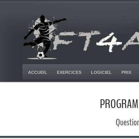
ACCUEIL
EXERCICES
LOGICIEL
PRIX
PROGRAMM
Question