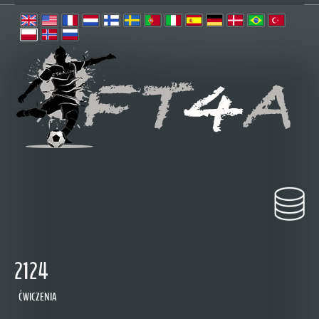
2124
ĆWICZENIA