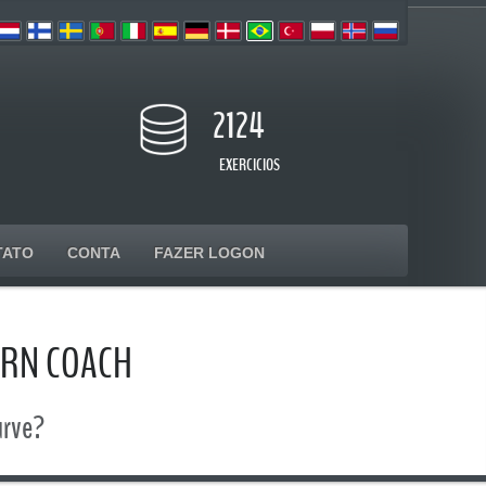
2124
EXERCICIOS
TATO
CONTA
FAZER LOGON
ERN COACH
urve?