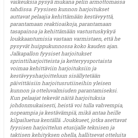
vaikeuksia pysyä mukana pelin armottomassa
tahdissa. Fyysisen kunnon harjoitukset
auttavat pelaajia kehittämään kestävyyttä,
parantamaan reaktioaikoja, parantamaan
tasapainoa ja kehittämään vastustuskykyä
loukkaantumisia vastaan varmistaen, että he
pysyvät huippukunnossa koko kauden ajan.
Jalkapallon fyysiset harjoitukset
sprinttiharjoitteista ja ketteryysportaista
voimaa kehittäviin harjoituksiin ja
kestävyysharjoitteluun sisällytetään
päivittäisiin harjoitusrutiineihin yleisen
kunnon ja otteluvalmiuden parantamiseksi.
Kun pelaajat tekevät näitä harjoituksia
johdonmukaisesti, heistä voi tulla vahvempia,
nopeampia ja kestävämpiä, mikä antaa heille
kilpailuetua kentällä. Joukkueet, jotka asettavat
fyysisen harjoittelun etusijalle teknisen ja
taktisen kehityksen ohella, hallitsevat otteluita