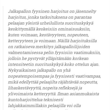
Jalkapallon fyysinen harjoitus on jäsennelty
harjoitus, jonka tarkoituksena on parantaa
pelaajan yleistä urheilullista suorituskykyä
keskittymällä keskeisiin ominaisuuksiin,
kuten voimaan, kestävyyteen, nopeuteen,
ketteryyteen ja voimaan. Näillä harjoituksilla
on ratkaiseva merkitys jalkapalloilijoiden
valmentamisessa pelin fyysisiin vaatimuksiin,
jolloin he pystyvät ylläpitämään korkean
intensiteetin suorituskykyä koko ottelun ajan.
Nykyaikainen jalkapallo on yhä
nopeatempoisempaa ja fyysisesti vaativampaa,
mikä edellyttää pelaajilta räjähtävää nopeutta,
lihaskestävyyttä, nopeita refleksejä ja
ylivoimaista ketteryyttä. Ilman asianmukaista
kuntoharjoittelua teknisesti
lahjakkaimmillakin pelaajilla voi olla